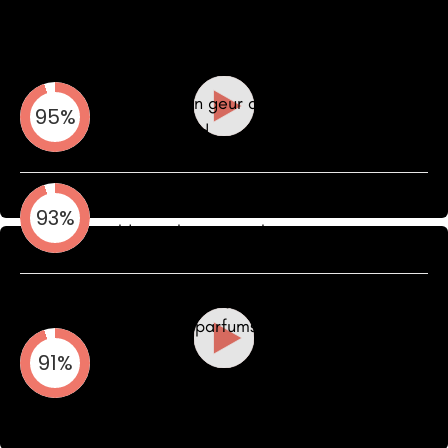
Wat onze klanten ervaren
Ervaarden een geur die minimaal
95%
8 uren aanhield
Kregen meer complimenten en
93%
voelden zich opgemerkt
Merkten nauwelijks verschil
tussen onze parfums en bekende
geuren
91%
*Gebaseerd op email vragenlijst,
onderzocht bij 500 klanten