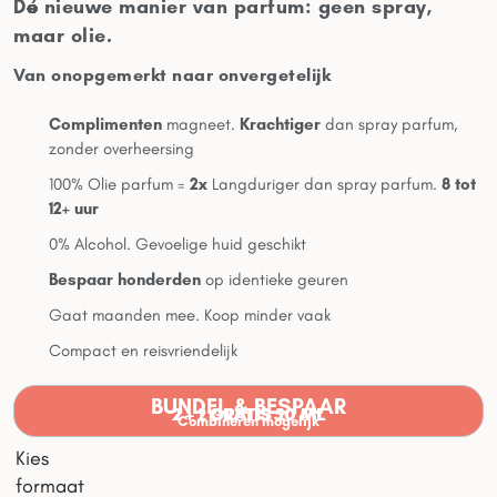
Dé nieuwe manier van parfum: geen spray,
maar olie.
Van onopgemerkt naar onvergetelijk
Complimenten
magneet.
Krachtiger
dan spray parfum,
zonder overheersing
100% Olie parfum =
2x
Langduriger dan spray parfum.
8 tot
12+ uur
0% Alcohol. Gevoelige huid geschikt
Bespaar honderden
op identieke geuren
Gaat maanden mee. Koop minder vaak
Compact en reisvriendelijk
BUNDEL & BESPAAR
2 + 2 GRATIS 20 ML
2 + 1 GRATIS 50 ML
Combineren mogelijk