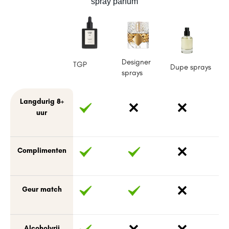
spray parfum
Designer
TGP
Dupe sprays
sprays
Langdurig 8+
uur
Complimenten
Geur match
Alcoholvrij