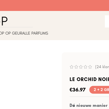
OP OP GEUR
ALLE PARFUMS
(
24
klan
LE ORCHID NOI
€
36.97
2 + 2 G
Dé nieuwe manier 