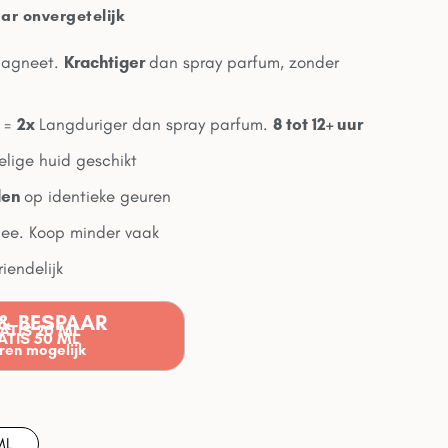
r onvergetelijk
agneet.
Krachtiger
dan spray parfum, zonder
m =
2x
Langduriger dan spray parfum.
8 tot 12+ uur
lige huid geschikt
den
op identieke geuren
e. Koop minder vaak
iendelijk
& BESPAAR
RATIS 20 ML
RATIS 50 ML
en mogelijk
ML