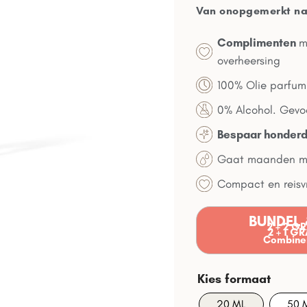
Van onopgemerkt naa
Complimenten
m
overheersing
100% Olie parfu
0% Alcohol. Gevoe
Bespaar honder
Gaat maanden me
Compact en reisvr
BUNDEL 
2 + 2 G
2 + 1 G
Combiner
20 ML
50 