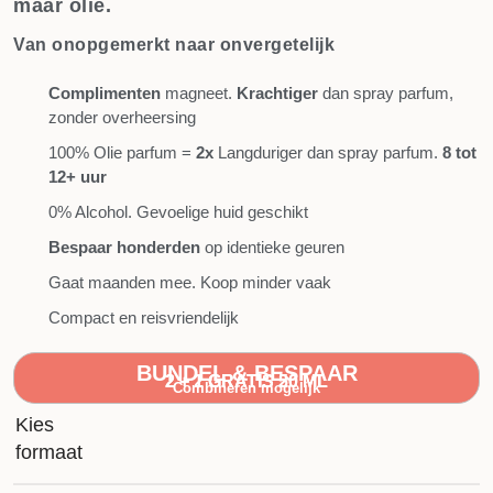
maar olie.
Van onopgemerkt naar onvergetelijk
Complimenten
magneet.
Krachtiger
dan spray parfum,
zonder overheersing
100% Olie parfum =
2x
Langduriger dan spray parfum.
8 tot
12+ uur
0% Alcohol. Gevoelige huid geschikt
Bespaar honderden
op identieke geuren
Gaat maanden mee. Koop minder vaak
Compact en reisvriendelijk
BUNDEL & BESPAAR
2 + 2 GRATIS 20 ML
2 + 1 GRATIS 50 ML
Combineren mogelijk