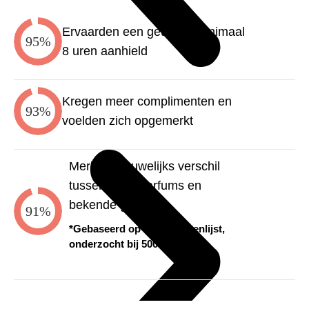
Ervaarden een geur die minimaal
95%
8 uren aanhield
Kregen meer complimenten en
93%
voelden zich opgemerkt
Merkten nauwelijks verschil
tussen onze parfums en
bekende geuren
91%
*Gebaseerd op email vragenlijst,
onderzocht bij 500 klanten