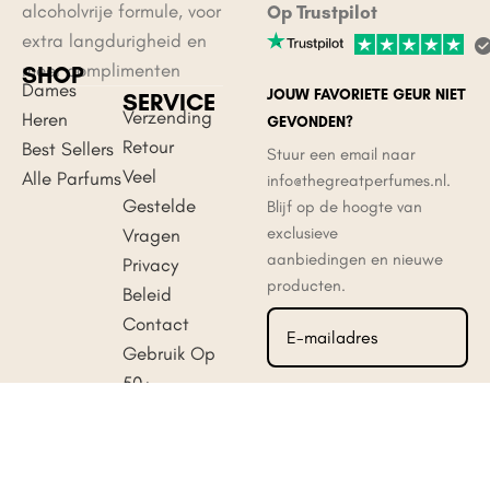
alcoholvrije formule, voor
Op Trustpilot
extra langdurigheid en
meer complimenten
SHOP
Dames
JOUW FAVORIETE GEUR NIET
SERVICE
Verzending
Heren
GEVONDEN?
Retour
Best Sellers
Stuur een email naar
Veel
Alle Parfums
info@thegreatperfumes.nl.
Gestelde
Blijf op de hoogte van
exclusieve
Vragen
aanbiedingen en nieuwe
Privacy
producten.
Beleid
Contact
Gebruik Op
50+
Aanmelden
Manieren