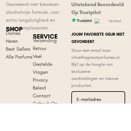
Gecreëerd met bewezen
Uitstekend Beoordeeld
Reactie
*
alcoholvrije formule, voor
Op Trustpilot
extra langdurigheid en
Verified
meer complimenten
SHOP
Dames
JOUW FAVORIETE GEUR NIET
SERVICE
Verzending
Heren
GEVONDEN?
Retour
Best Sellers
Stuur een email naar
Veel
Alle Parfums
info@thegreatperfumes.nl.
Gestelde
Blijf op de hoogte van
exclusieve
Vragen
aanbiedingen en nieuwe
Privacy
Naam
*
producten.
Beleid
Contact
Gebruik Op
E-mail
*
50+
Aanmelden
Manieren