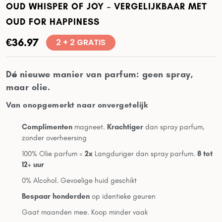
OUD WHISPER OF JOY – VERGELIJKBAAR MET
OUD FOR HAPPINESS
€
36.97
2 + 2 GRATIS
Dé nieuwe manier van parfum: geen spray,
maar olie.
Van onopgemerkt naar onvergetelijk
Complimenten
magneet.
Krachtiger
dan spray parfum,
zonder overheersing
100% Olie parfum =
2x
Langduriger dan spray parfum.
8 tot
12+ uur
0% Alcohol. Gevoelige huid geschikt
Bespaar honderden
op identieke geuren
Gaat maanden mee. Koop minder vaak