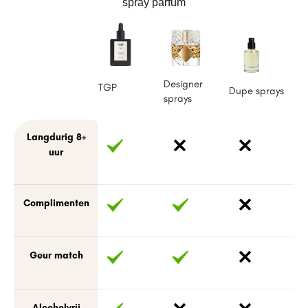
spray parfum
Designer
TGP
Dupe sprays
sprays
Langdurig 8+
uur
Complimenten
Geur match
Alcoholvrij