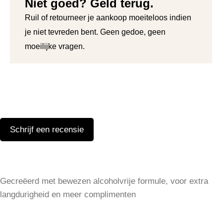
Niet goed? Geld terug.
Ruil of retourneer je aankoop moeiteloos indien
je niet tevreden bent. Geen gedoe, geen
moeilijke vragen.
Schrijf een recensie
Geef een reactie
Gecreëerd met bewezen alcoholvrije formule, voor extra
Je e-mailadres wordt niet gepubliceerd.
Vereiste velden zijn
langdurigheid en meer complimenten
gemarkeerd met
*
SHOP