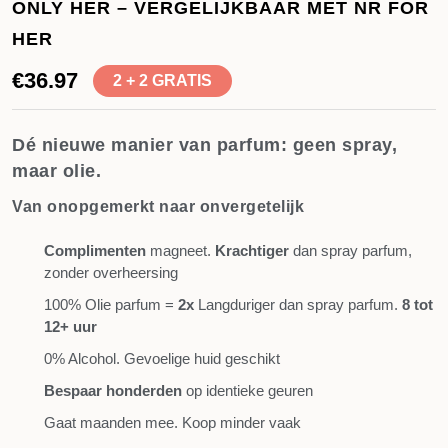
ONLY HER – VERGELIJKBAAR MET NR FOR
HER
€
36.97
2 + 2 GRATIS
Dé nieuwe manier van parfum: geen spray,
maar olie.
Van onopgemerkt naar onvergetelijk
Complimenten
magneet.
Krachtiger
dan spray parfum,
zonder overheersing
100% Olie parfum =
2x
Langduriger dan spray parfum.
8 tot
12+ uur
0% Alcohol. Gevoelige huid geschikt
Bespaar honderden
op identieke geuren
Gaat maanden mee. Koop minder vaak