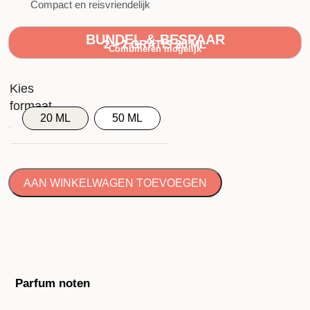
Compact en reisvriendelijk
BUNDEL & BESPAAR
2 + 2 GRATIS 20 ML
2 + 1 GRATIS 50 ML
Combineren mogelijk
20 ML
50 ML
AAN WINKELWAGEN TOEVOEGEN
Parfum noten