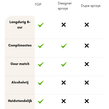
Designer
TGP
Dupe sprays
sprays
Langdurig 8+
uur
Complimenten
Geur match
Alcoholvrij
Huidvriendelijk