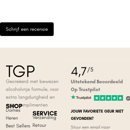
Schrijf een recensie
Geef een reactie
Je e-mailadres wordt niet gepubliceerd.
Vereiste velden zijn
4,7
/5
gemarkeerd met
*
Gecreëerd met bewezen
Uitstekend Beoordeeld
Reactie
*
alcoholvrije formule, voor
Op Trustpilot
extra langdurigheid en
meer complimenten
SHOP
Dames
JOUW FAVORIETE GEUR NIET
SERVICE
Verzending
Heren
GEVONDEN?
Retour
Best Sellers
Stuur een email naar