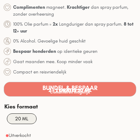
Complimenten
magneet.
Krachtiger
dan spray parfum,
zonder overheersing
100% Olie parfum =
2x
Langduriger dan spray parfum.
8 tot
12+ uur
0% Alcohol. Gevoelige huid geschikt
Bespaar honderden
op identieke geuren
Gaat maanden mee. Koop minder vaak
Compact en reisvriendelijk
BUNDEL & BESPAAR
2 + 2 GRATIS 20 ML
2 + 1 GRATIS 50 ML
Combineren mogelijk
20 ML
Uitverkocht