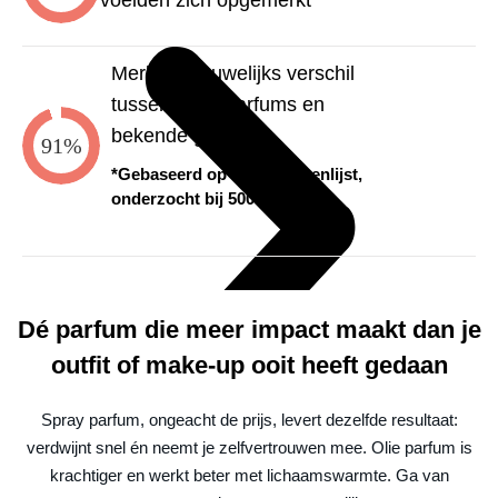
voelden zich opgemerkt
Merkten nauwelijks verschil
tussen onze parfums en
bekende geuren
91%
*Gebaseerd op email vragenlijst,
onderzocht bij 500 klanten
Dé parfum die meer impact maakt dan je
outfit of make-up ooit heeft gedaan
Spray parfum, ongeacht de prijs, levert dezelfde resultaat:
verdwijnt snel én neemt je zelfvertrouwen mee. Olie parfum is
krachtiger en werkt beter met lichaamswarmte. Ga van