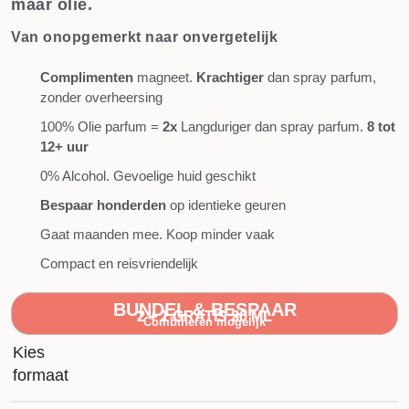
maar olie.
Van onopgemerkt naar onvergetelijk
Complimenten
magneet.
Krachtiger
dan spray parfum,
zonder overheersing
100% Olie parfum =
2x
Langduriger dan spray parfum.
8 tot
12+ uur
0% Alcohol. Gevoelige huid geschikt
Bespaar honderden
op identieke geuren
Gaat maanden mee. Koop minder vaak
Compact en reisvriendelijk
BUNDEL & BESPAAR
2 + 2 GRATIS 20 ML
2 + 1 GRATIS 50 ML
Combineren mogelijk