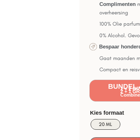
Complimenten
overheersing
100% Olie parfu
0% Alcohol. Gevo
Bespaar honde
Gaat maanden me
Compact en reisvr
BUNDEL 
2 + 2 G
2 + 1 G
Combiner
20 ML