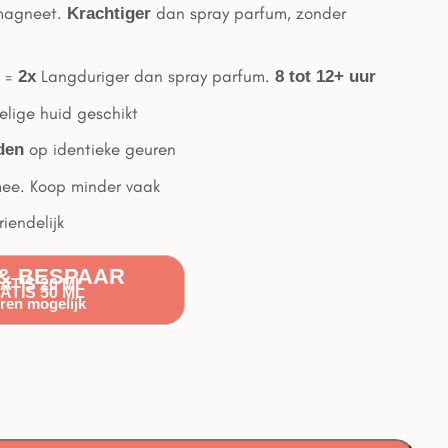
magneet.
dan spray parfum, zonder
Krachtiger
m =
Langduriger dan spray parfum.
2x
8 tot 12+ uur
elige huid geschikt
op identieke geuren
rden
e. Koop minder vaak
iendelijk
& BESPAAR
RATIS 20 ML
RATIS 50 ML
en mogelijk