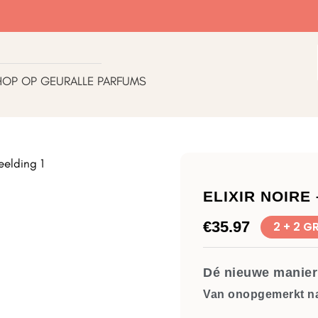
HOP OP GEUR
ALLE PARFUMS
ELIXIR NOIRE
€
35.97
2 + 2 G
Dé nieuwe manier 
Van onopgemerkt na