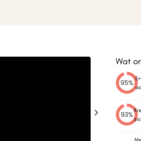
Wat on
Er
95%
aa
Kr
93%
zi
Me