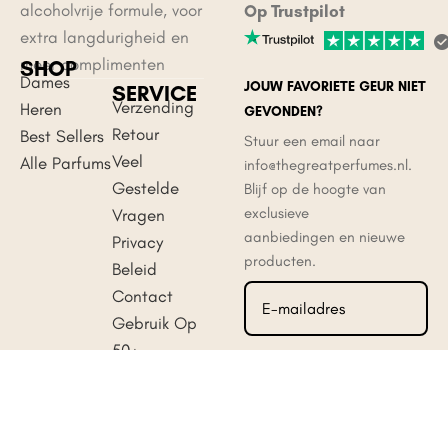
alcoholvrije formule, voor
Op Trustpilot
extra langdurigheid en
meer complimenten
SHOP
Dames
JOUW FAVORIETE GEUR NIET
SERVICE
Verzending
Heren
GEVONDEN?
Retour
Best Sellers
Stuur een email naar
Veel
Alle Parfums
info@thegreatperfumes.nl.
Gestelde
Blijf op de hoogte van
exclusieve
Vragen
aanbiedingen en nieuwe
Privacy
producten.
Beleid
Contact
Gebruik Op
50+
Aanmelden
Manieren